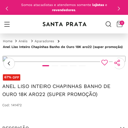
Somos atacadistas e atendemos somente
lojistas
e
revendedores
.
0
Anéis
Aparadores
Anel Liso Inteiro Chapinhas Banho de Ouro 18K aro22 (super promoção)
67%
OFF
ANEL LISO INTEIRO CHAPINHAS BANHO DE
OURO 18K ARO22 (SUPER PROMOÇÃO)
Cod
:
141472