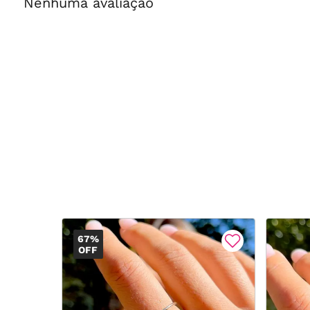
Nenhuma avaliação
67%
OFF