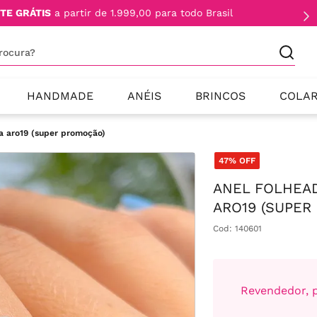
TE GRÁTIS
a partir de 1.999,00 para todo Brasil
procura?
HANDMADE
ANÉIS
BRINCOS
COLA
a aro19 (super promoção)
47%
OFF
ANEL FOLHEA
ARO19 (SUPER
Cod
:
140601
Revendedor, p