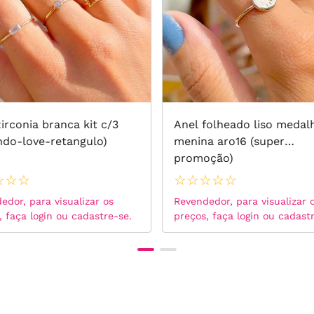
irconia branca kit c/3
Anel folheado liso medal
ndo-love-retangulo)
menina aro16 (super
promoção)
☆
☆
☆
☆
☆
☆
☆
☆
edor, para visualizar os
Revendedor, para visualizar 
, faça login ou cadastre-se.
preços, faça login ou cadast