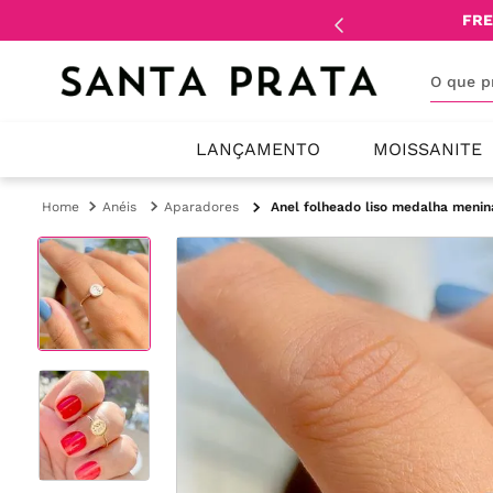
mente
lojistas
e
revendedores
.
FRE
O que 
LANÇAMENTO
MOISSANITE
Anéis
Aparadores
Anel folheado liso medalha menin