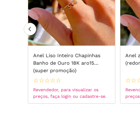
lor
Anel Liso Inteiro Chapinhas
Anel z
25
Banho de Ouro 18K aro15
(redo
(super promoção)
☆
☆
☆
☆
☆
☆
☆
 os
Revendedor, para visualizar os
Revend
tre-se.
preços, faça login ou cadastre-se.
preços