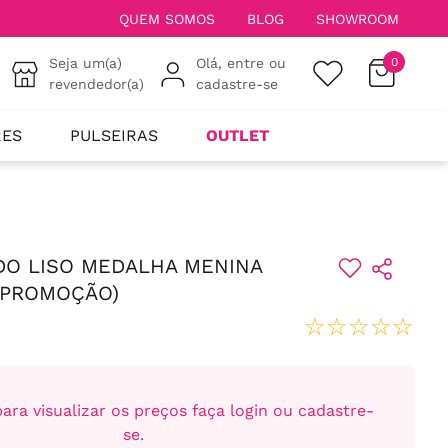
QUEM SOMOS
BLOG
SHOWROOM
Seja um(a)
Olá, entre ou
0
revendedor(a)
cadastre-se
RES
PULSEIRAS
OUTLET
DO LISO MEDALHA MENINA
 PROMOÇÃO)
☆
☆
☆
☆
☆
ara visualizar os preços faça login ou cadastre-
se.