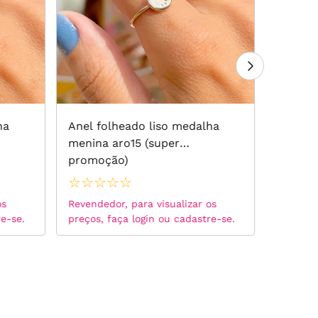
ha
Anel folheado liso medalha
Anel f
menina aro15 (super
menino
promoção)
promoç
☆
☆
☆
☆
☆
☆
☆
☆
os
Revendedor, para visualizar os
Revended
re-se.
preços, faça login ou cadastre-se.
preços, 