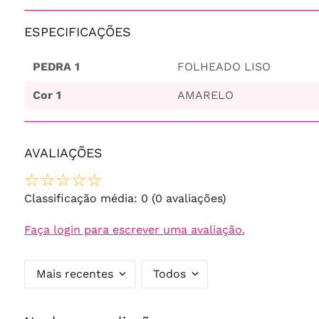
ESPECIFICAÇÕES
PEDRA 1
FOLHEADO LISO
Cor 1
AMARELO
AVALIAÇÕES
☆
☆
☆
☆
☆
Classificação média: 0
(0 avaliações)
Faça login para escrever uma avaliação.
Mais recentes
Todos