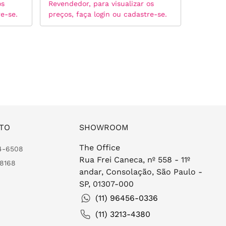
os
Revendedor, para visualizar os
Revended
re-se.
preços, faça login ou cadastre-se.
preços, 
TO
SHOWROOM
The Office
24-6508
Rua Frei Caneca, nº 558 - 11º
-8168
andar, Consolação, São Paulo -
SP, 01307-000
(11) 96456-0336
(11) 3213-4380