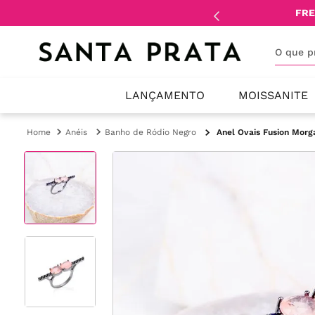
mente
lojistas
e
revendedores
.
FRE
O que 
LANÇAMENTO
MOISSANITE
Anéis
Banho de Ródio Negro
Anel Ovais Fusion Morg