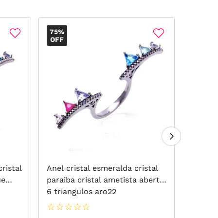
75%
OFF
cristal
Anel cristal esmeralda cristal
Anel O
ue
paraiba cristal ametista aberto
6 triangulos aro22
☆
☆
☆
☆
☆
☆
☆
☆