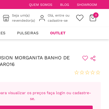
QUEM SOMOS
BLOG
SHOWROOM
Seja um(a)
Olá, entre ou
0
revendedor(a)
cadastre-se
RES
PULSEIRAS
OUTLET
USION MORGANITA BANHO DE
ARO16
☆
☆
☆
☆
☆
ara visualizar os preços faça login ou cadastre-
se.