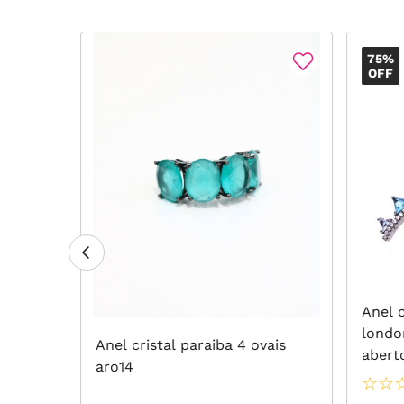
75%
OFF
ônia
Anel c
o Negro
londo
Anel cristal paraiba 4 ovais
abert
aro14
☆
☆