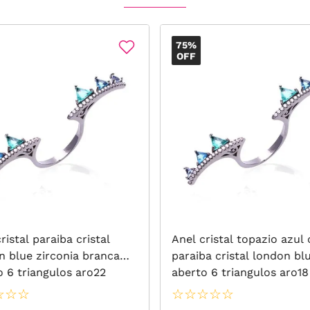
75%
OFF
ristal paraiba cristal
Anel cristal topazio azul 
n blue zirconia branca
paraiba cristal london bl
o 6 triangulos aro22
aberto 6 triangulos aro18
☆
☆
☆
☆
☆
☆
☆
☆