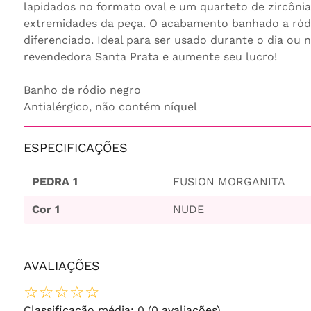
lapidados no formato oval e um quarteto de zircôni
extremidades da peça. O acabamento banhado a ródi
diferenciado. Ideal para ser usado durante o dia ou 
revendedora Santa Prata e aumente seu lucro!
Banho de ródio negro
Antialérgico, não contém níquel
ESPECIFICAÇÕES
PEDRA 1
FUSION MORGANITA
Cor 1
NUDE
AVALIAÇÕES
☆
☆
☆
☆
☆
Classificação média: 0
(0 avaliações)