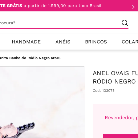
TE GRÁTIS
a partir de 1.999,00 para todo Brasil
procura?
HANDMADE
ANÉIS
BRINCOS
COLA
anita Banho de Ródio Negro aro16
ANEL OVAIS F
RÓDIO NEGRO 
Cod
:
133075
Revendedor, p