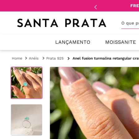
mente
lojistas
e
revendedores
.
FRE
O que 
LANÇAMENTO
MOISSANITE
Anéis
Prata 925
Anel fusion turmalina retangular cr