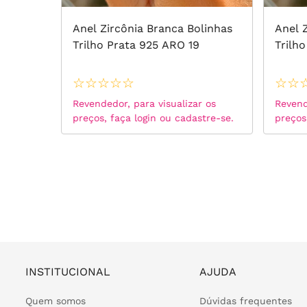
Anel Zircônia Branca Bolinhas
Anel 
Trilho Prata 925 ARO 19
Trilho
anca
rada
☆
☆
☆
☆
☆
☆
☆
Revendedor, para visualizar os
Revend
preços, faça login ou cadastre-se.
preços
 os
tre-se.
INSTITUCIONAL
AJUDA
Quem somos
Dúvidas frequentes