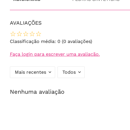
AVALIAÇÕES
☆
☆
☆
☆
☆
Classificação média: 0
(0 avaliações)
Faça login para escrever uma avaliação.
Mais recentes
Todos
Nenhuma avaliação