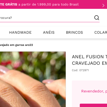
TE GRÁTIS
a partir de 1.999,00 para todo Brasil
procura?
HANDMADE
ANÉIS
BRINCOS
COLA
avejado em garras aro22
ANEL FUSION 
CRAVEJADO E
Cod
:
072971
Revendedor, p