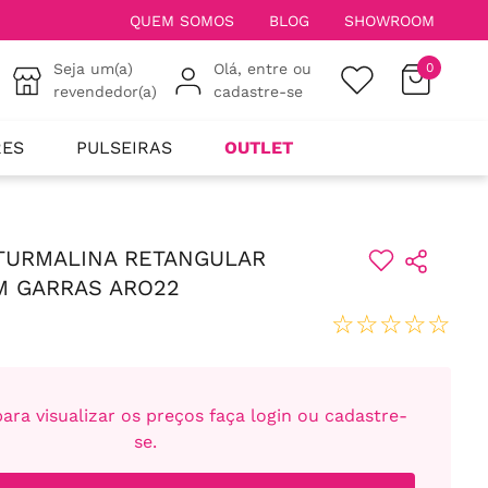
QUEM SOMOS
BLOG
SHOWROOM
Seja um(a)
Olá, entre ou
0
revendedor(a)
cadastre-se
RES
PULSEIRAS
OUTLET
TURMALINA RETANGULAR
M GARRAS ARO22
☆
☆
☆
☆
☆
ara visualizar os preços faça login ou cadastre-
se.