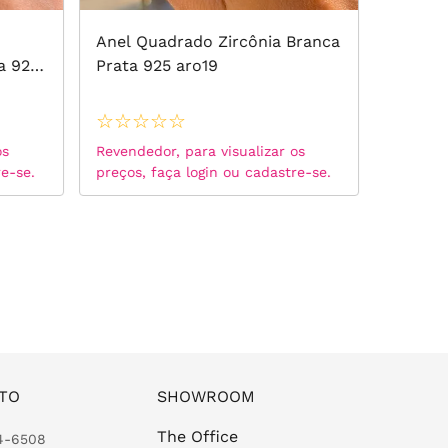
Anel Quadrado Zircônia Branca
Anel Pé
a 925
Prata 925 aro19
925 ar
☆
☆
☆
☆
☆
☆
☆
☆
os
Revendedor, para visualizar os
Revended
re-se.
preços, faça login ou cadastre-se.
preços, 
TO
SHOWROOM
The Office
24-6508