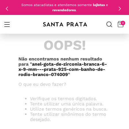
Somos atacadistas e atendemos somente
lojistas
e
revendedores
.
0
OOPS!
Não encontramos nenhum resultado
para "
anel-gota-de-zirconia-branca-6-
x-9-mm---prata-925-com-banho-de-
rodio-branco-074009
"
O que eu devo fazer?
Verifique os termos digitados.
Tente utilizar uma única palavra.
Utilize termos genéricos na busca.
Tente utilizar sinônimos do termo
desejado.