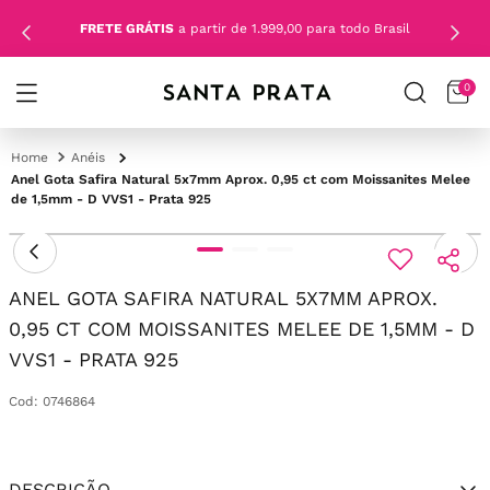
FRETE GRÁTIS
a partir de 1.999,00 para todo Brasil
0
Anéis
Anel Gota Safira Natural 5x7mm Aprox. 0,95 ct com Moissanites Melee
de 1,5mm - D VVS1 - Prata 925
ANEL GOTA SAFIRA NATURAL 5X7MM APROX.
0,95 CT COM MOISSANITES MELEE DE 1,5MM - D
VVS1 - PRATA 925
Cod
:
0746864
DESCRIÇÃO