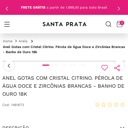
FRETE GRÁTIS
a partir de 1.999,00 para todo Brasil
0
Anéis
Anel Gotas com Cristal Citrino. Pérola de Água Doce e Zircônias Brancas
- Banho de Ouro 18k
ANEL GOTAS COM CRISTAL CITRINO. PÉROLA DE
ÁGUA DOCE E ZIRCÔNIAS BRANCAS - BANHO DE
OURO 18K
☆
☆
☆
☆
☆
Cod
:
1461673
DESCRIÇÃO