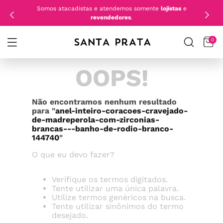
Somos atacadistas e atendemos somente
lojistas
e
revendedores
.
0
OOPS!
Não encontramos nenhum resultado
para "
anel-inteiro-coracoes-cravejado-
de-madreperola-com-zirconias-
brancas---banho-de-rodio-branco-
144740
"
O que eu devo fazer?
Verifique os termos digitados.
Tente utilizar uma única palavra.
Utilize termos genéricos na busca.
Tente utilizar sinônimos do termo
desejado.