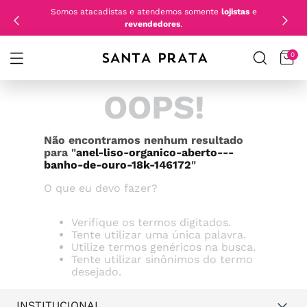
Somos atacadistas e atendemos somente
lojistas
e
revendedores
.
0
OOPS!
Não encontramos nenhum resultado
para "
anel-liso-organico-aberto---
banho-de-ouro-18k-146172
"
O que eu devo fazer?
Verifique os termos digitados.
Tente utilizar uma única palavra.
Utilize termos genéricos na busca.
Tente utilizar sinônimos do termo
desejado.
INSTITUCIONAL