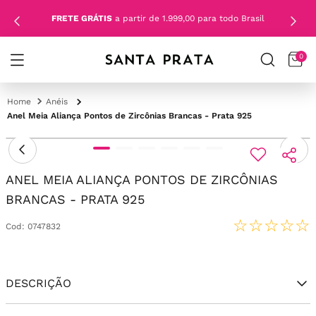
FRETE GRÁTIS
a partir de 1.999,00 para todo Brasil
0
Anéis
Anel Meia Aliança Pontos de Zircônias Brancas - Prata 925
ANEL MEIA ALIANÇA PONTOS DE ZIRCÔNIAS
BRANCAS - PRATA 925
☆
☆
☆
☆
☆
Cod
:
0747832
DESCRIÇÃO