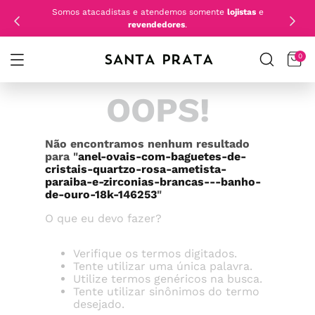
Somos atacadistas e atendemos somente
lojistas
e
revendedores
.
0
OOPS!
Não encontramos nenhum resultado
para "
anel-ovais-com-baguetes-de-
cristais-quartzo-rosa-ametista-
paraiba-e-zirconias-brancas---banho-
de-ouro-18k-146253
"
O que eu devo fazer?
Verifique os termos digitados.
Tente utilizar uma única palavra.
Utilize termos genéricos na busca.
Tente utilizar sinônimos do termo
desejado.