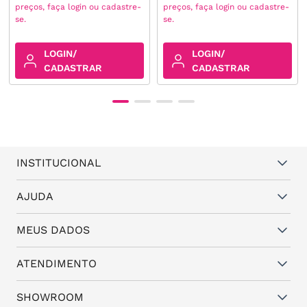
preços, faça login ou cadastre-
preços, faça login ou cadastre-
se.
se.
LOGIN/
LOGIN/
CADASTRAR
CADASTRAR
INSTITUCIONAL
Quem somos
AJUDA
Vantagens
Dúvidas frequentes
MEUS DADOS
Política de Trocas e Garantia
Fale conosco
Política de Privacidade
Cadastro
ATENDIMENTO
Assistência Técnica
Minha conta
Representantes
(11) 94824-6508
SHOWROOM
Meus pedidos