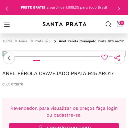
FRETE GRÁTIS
a partir de 1.999,00 para todo Brasil
0
Anéis
Prata 925
Anel Pérola Cravejado Prata 925 aro17
ANEL PÉROLA CRAVEJADO PRATA 925 ARO17
Cod
:
072876
Revendedor, para visualizar os preços faça login
ou cadastre-se.