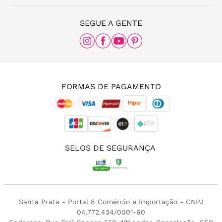
Blog da Santa
(11) 3087-8168
The Office
SEGUE A GENTE
Rua Frei Caneca, nº 558 - 11º andar, Consolação,
São Paulo - SP, 01307-000
(11) 96456-0336
(11) 3213-4380
FORMAS DE PAGAMENTO
SELOS DE SEGURANÇA
Santa Prata - Portal 8 Comércio e Importação - CNPJ
04.772.434/0001-60