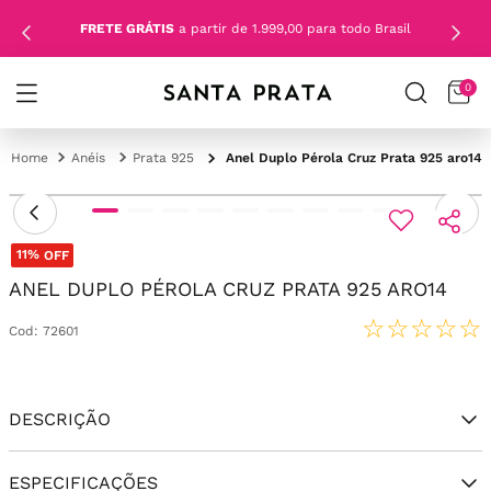
FRETE GRÁTIS
a partir de 1.999,00 para todo Brasil
0
Anéis
Prata 925
Anel Duplo Pérola Cruz Prata 925 aro14
11%
OFF
ANEL DUPLO PÉROLA CRUZ PRATA 925 ARO14
☆
☆
☆
☆
☆
Cod
:
72601
DESCRIÇÃO
ESPECIFICAÇÕES