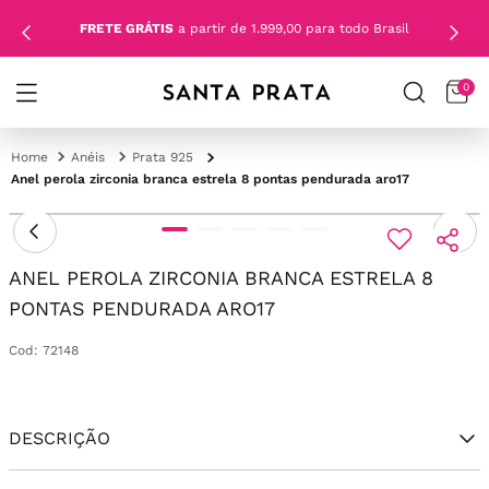
FRETE GRÁTIS
a partir de 1.999,00 para todo Brasil
0
Anéis
Prata 925
Anel perola zirconia branca estrela 8 pontas pendurada aro17
ANEL PEROLA ZIRCONIA BRANCA ESTRELA 8
PONTAS PENDURADA ARO17
Cod
:
72148
DESCRIÇÃO