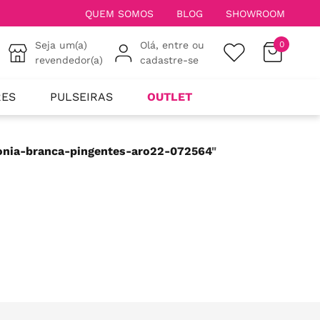
QUEM SOMOS
BLOG
SHOWROOM
Seja um(a)
Olá, entre ou
0
revendedor(a)
cadastre-se
RES
PULSEIRAS
OUTLET
conia-branca-pingentes-aro22-072564
"