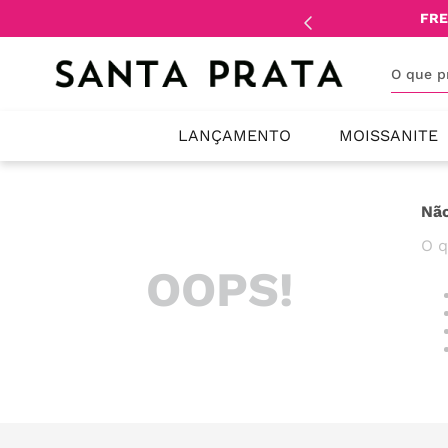
mente
lojistas
e
revendedores
.
FRE
O que 
LANÇAMENTO
MOISSANITE
Não
O q
OOPS!