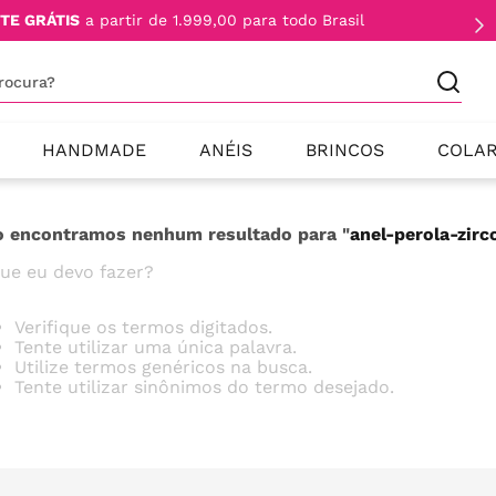
TE GRÁTIS
a partir de 1.999,00 para todo Brasil
procura?
HANDMADE
ANÉIS
BRINCOS
COLA
 encontramos nenhum resultado para "
anel-perola-zir
ue eu devo fazer?
Verifique os termos digitados.
Tente utilizar uma única palavra.
Utilize termos genéricos na busca.
Tente utilizar sinônimos do termo desejado.