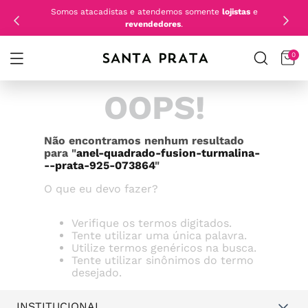
Somos atacadistas e atendemos somente
lojistas
e
revendedores
.
0
OOPS!
Não encontramos nenhum resultado
para "
anel-quadrado-fusion-turmalina-
--prata-925-073864
"
O que eu devo fazer?
Verifique os termos digitados.
Tente utilizar uma única palavra.
Utilize termos genéricos na busca.
Tente utilizar sinônimos do termo
desejado.
INSTITUCIONAL