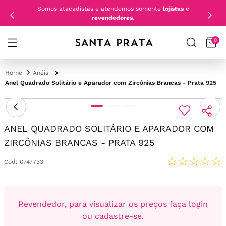
Somos atacadistas e atendemos somente
lojistas
e
revendedores
.
0
Anéis
Anel Quadrado Solitário e Aparador com Zircônias Brancas - Prata 925
ANEL QUADRADO SOLITÁRIO E APARADOR COM
ZIRCÔNIAS BRANCAS - PRATA 925
☆
☆
☆
☆
☆
Cod
:
0747733
Revendedor, para visualizar os preços faça login
ou cadastre-se.