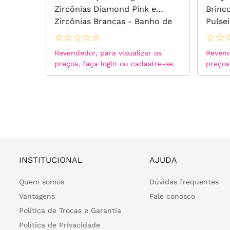
Inglesa
Zircônias Diamond Pink e
Brinc
Zircônias Brancas - Banho de
Pulse
Ouro 18k
de Zi
☆
☆
☆
☆
☆
☆
☆
de Ró
 os
Revendedor, para visualizar os
Revend
tre-se.
preços, faça login ou cadastre-se.
preços
INSTITUCIONAL
AJUDA
Quem somos
Dúvidas frequentes
Vantagens
Fale conosco
Política de Trocas e Garantia
Política de Privacidade