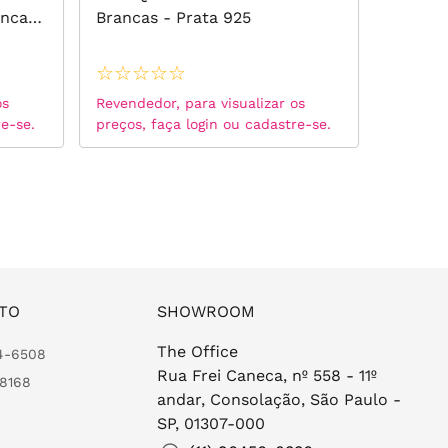
ancas
Brancas - Prata 925
5mm Ap
Moissa
D VVS1 
☆
☆
☆
☆
☆
☆
☆
☆
os
Revendedor, para visualizar os
Revended
re-se.
preços, faça login ou cadastre-se.
preços, 
TO
SHOWROOM
The Office
24-6508
Rua Frei Caneca, nº 558 - 11º
-8168
andar, Consolação, São Paulo -
SP, 01307-000