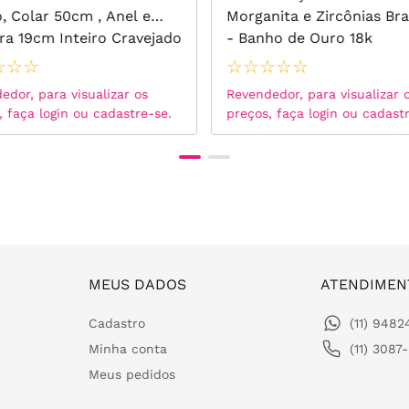
o, Colar 50cm , Anel e
Morganita e Zircônias Br
ira 19cm Inteiro Cravejado
- Banho de Ouro 18k
rcônias Brancas - Banho
☆
☆
☆
☆
☆
☆
☆
☆
dio Branco
edor, para visualizar os
Revendedor, para visualizar 
, faça login ou cadastre-se.
preços, faça login ou cadast
MEUS DADOS
ATENDIMEN
Cadastro
(11) 948
Minha conta
(11) 3087
Meus pedidos