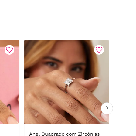
l
Anel Quadrado com Zircônias
Anel R