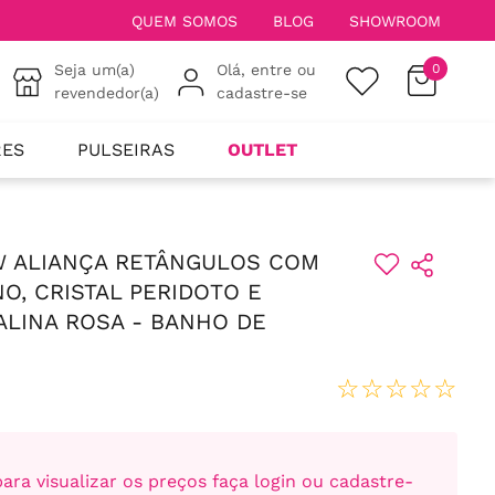
QUEM SOMOS
BLOG
SHOWROOM
Seja um(a)
Olá, entre ou
0
revendedor(a)
cadastre-se
RES
PULSEIRAS
OUTLET
W ALIANÇA RETÂNGULOS COM
NO, CRISTAL PERIDOTO E
ALINA ROSA - BANHO DE
☆
☆
☆
☆
☆
ara visualizar os preços faça login ou cadastre-