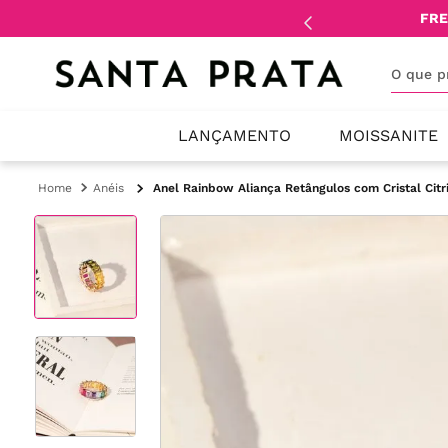
mente
lojistas
e
revendedores
.
FRE
O que 
LANÇAMENTO
MOISSANITE
Anéis
Anel Rainbow Aliança Retângulos com Cristal Citri