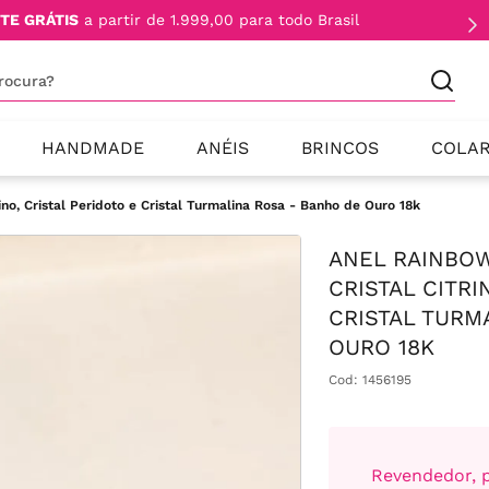
TE GRÁTIS
a partir de 1.999,00 para todo Brasil
procura?
HANDMADE
ANÉIS
BRINCOS
COLA
no, Cristal Peridoto e Cristal Turmalina Rosa - Banho de Ouro 18k
ANEL RAINBO
CRISTAL CITRI
CRISTAL TURM
OURO 18K
Cod
:
1456195
Revendedor, p