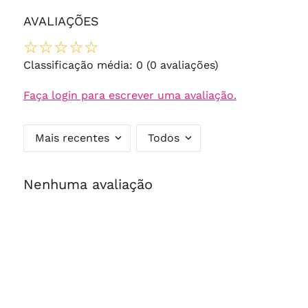
AVALIAÇÕES
☆
☆
☆
☆
☆
Classificação média: 0
(0 avaliações)
Faça login para escrever uma avaliação.
Mais recentes
Todos
Nenhuma avaliação