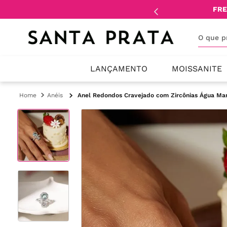
mente
lojistas
e
revendedores
.
FRE
O que 
LANÇAMENTO
MOISSANITE
Anéis
Anel Redondos Cravejado com Zircônias Água Mari