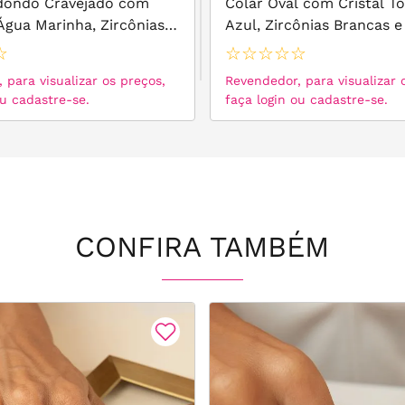
dondo Cravejado com
Colar Oval com Cristal T
Água Marinha, Zircônias
Azul, Zircônias Brancas e
 Prata 925
de Água Doce 40cm - Pra
☆
☆
☆
☆
☆
☆
 para visualizar os preços,
Revendedor, para visualizar 
ou cadastre-se.
faça login ou cadastre-se.
CONFIRA TAMBÉM