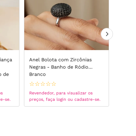
liança
Anel Bolota com Zircônias
Anel A
Negras - Banho de Ródio
Zircôni
o de
Branco
☆
☆
☆
☆
☆
☆
☆
☆
os
Revendedor, para visualizar os
Revended
re-se.
preços, faça login ou cadastre-se.
preços, 