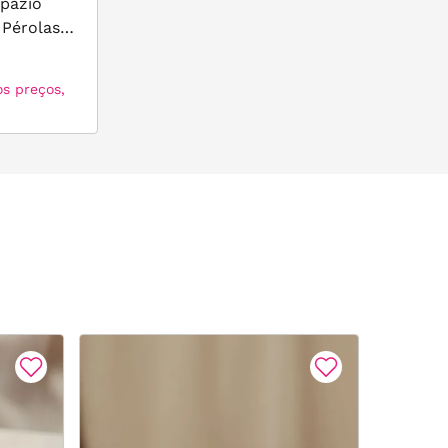
opázio
 Pérolas
ta 925
os preços,