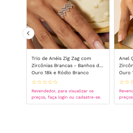
Trio de Anéis Zig Zag com
Anel 
 Branca
Zircônias Brancas - Banhos de
Zircô
Ouro 18k e Ródio Branco
Ouro 
☆
☆
☆
☆
☆
☆
☆
 os
Revendedor, para visualizar os
Revend
tre-se.
preços, faça login ou cadastre-se.
preços