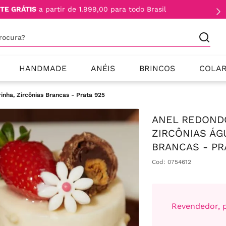
TE GRÁTIS
a partir de 1.999,00 para todo Brasil
procura?
HANDMADE
ANÉIS
BRINCOS
COLA
nha, Zircônias Brancas - Prata 925
ANEL REDOND
ZIRCÔNIAS ÁG
BRANCAS - PR
Cod
:
0754612
Revendedor, p