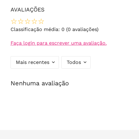
AVALIAÇÕES
☆
☆
☆
☆
☆
Classificação média: 0
(0 avaliações)
Faça login para escrever uma avaliação.
Mais recentes
Todos
Nenhuma avaliação