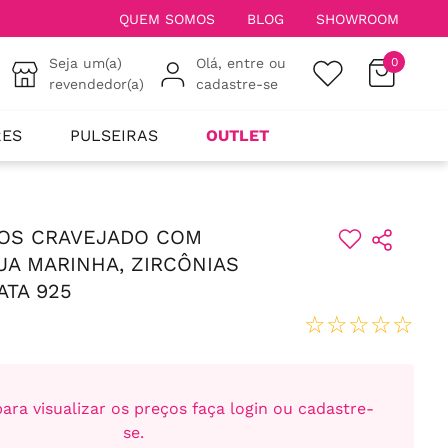
QUEM SOMOS
BLOG
SHOWROOM
Seja um(a)
Olá, entre ou
0
revendedor(a)
cadastre-se
RES
PULSEIRAS
OUTLET
OS CRAVEJADO COM
UA MARINHA, ZIRCÔNIAS
ATA 925
☆
☆
☆
☆
☆
ara visualizar os preços faça login ou cadastre-
se.