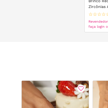
Brinco Re
Zircônias 
Brancas -
☆
☆
☆
☆
Revendedor,
faça login 