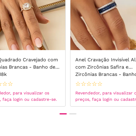
Quadrado Cravejado com
Anel Cravação Invisível A
nias Brancas - Banho de
com Zircônias Safira e
18k
Zircônias Brancas - Banh
Ródio Branco
☆
☆
☆
☆
☆
☆
☆
☆
edor, para visualizar os
Revendedor, para visualizar 
, faça login ou cadastre-se.
preços, faça login ou cadast