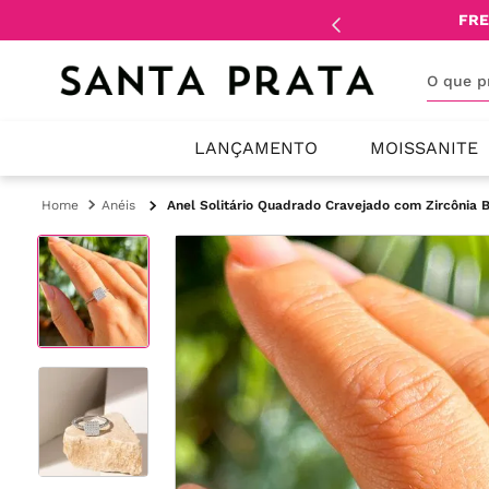
mente
lojistas
e
revendedores
.
FRE
O que 
LANÇAMENTO
MOISSANITE
Anéis
Anel Solitário Quadrado Cravejado com Zircônia B