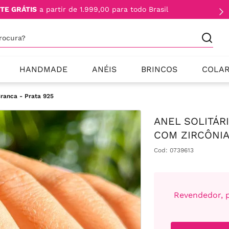
TE GRÁTIS
a partir de 1.999,00 para todo Brasil
procura?
HANDMADE
ANÉIS
BRINCOS
COLA
ranca - Prata 925
ANEL SOLITÁR
COM ZIRCÔNIA
Cod
:
0739613
Revendedor, p