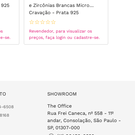
 925
e Zircônias Brancas Micro
Zircôni
Cravação - Prata 925
☆
☆
☆
☆
☆
☆
☆
☆
os
Revendedor, para visualizar os
Revended
re-se.
preços, faça login ou cadastre-se.
preços, 
TO
SHOWROOM
The Office
24-6508
Rua Frei Caneca, nº 558 - 11º
-8168
andar, Consolação, São Paulo -
SP, 01307-000