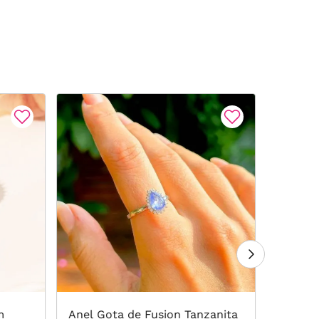
m
Anel Gota de Fusion Tanzanita
Anel A