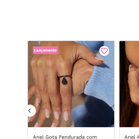
Lançamento
nias
Anel Gota Pendurada com
Anel 