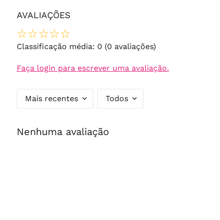
AVALIAÇÕES
☆
☆
☆
☆
☆
Classificação média: 0
(0 avaliações)
Faça login para escrever uma avaliação.
Mais recentes
Todos
Nenhuma avaliação