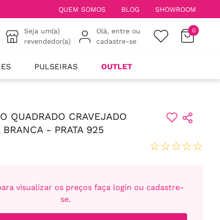
QUEM SOMOS
BLOG
SHOWROOM
Seja um(a)
Olá, entre ou
0
revendedor(a)
cadastre-se
RES
PULSEIRAS
OUTLET
IO QUADRADO CRAVEJADO
 BRANCA - PRATA 925
☆
☆
☆
☆
☆
ara visualizar os preços faça login ou cadastre-
se.