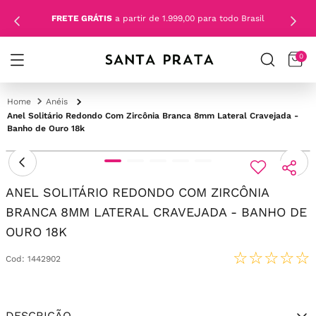
FRETE GRÁTIS
a partir de 1.999,00 para todo Brasil
0
Anéis
Anel Solitário Redondo Com Zircônia Branca 8mm Lateral Cravejada -
Banho de Ouro 18k
ANEL SOLITÁRIO REDONDO COM ZIRCÔNIA
BRANCA 8MM LATERAL CRAVEJADA - BANHO DE
OURO 18K
☆
☆
☆
☆
☆
Cod
:
1442902
DESCRIÇÃO