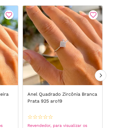
eira
Anel Quadrado Zircônia Branca
Anel Pé
Prata 925 aro19
925 ar
☆
☆
☆
☆
☆
☆
☆
☆
os
Revendedor, para visualizar os
Revended