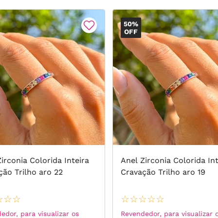
50%
OFF
irconia Colorida Inteira
Anel Zirconia Colorida Int
ção Trilho aro 22
Cravação Trilho aro 19
☆
☆
☆
☆
☆
☆
☆
☆
edor, para visualizar os
Revendedor, para visualizar 