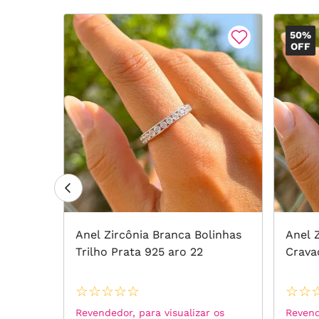
50%
OFF
Anel Zircônia Branca Bolinhas
Anel Z
s aro12
Trilho Prata 925 aro 22
Crava
☆
☆
☆
☆
☆
☆
☆
 os
Revendedor, para visualizar os
Revend