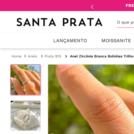
mente
lojistas
e
revendedores
.
FRE
O que 
LANÇAMENTO
MOISSANITE
Anéis
Prata 925
Anel Zircônia Branca Bolinhas Trilh