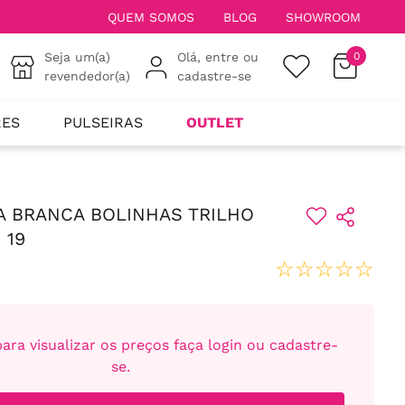
QUEM SOMOS
BLOG
SHOWROOM
Seja um(a)
Olá, entre ou
0
revendedor(a)
cadastre-se
RES
PULSEIRAS
OUTLET
A BRANCA BOLINHAS TRILHO
 19
☆
☆
☆
☆
☆
ara visualizar os preços faça login ou cadastre-
se.