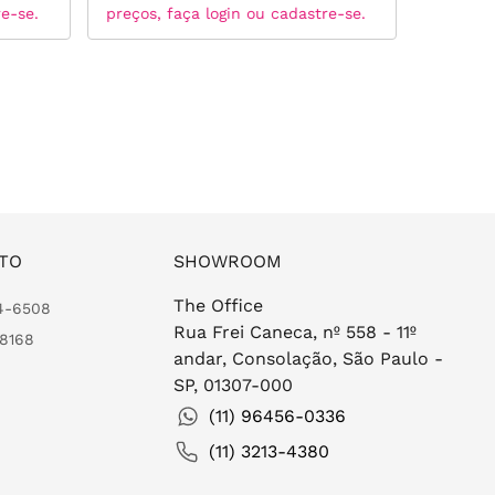
re-se.
preços, faça login ou cadastre-se.
preços, 
TO
SHOWROOM
The Office
24-6508
Rua Frei Caneca, nº 558 - 11º
-8168
andar, Consolação, São Paulo -
SP, 01307-000
(11) 96456-0336
(11) 3213-4380