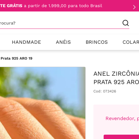
TE GRÁTIS
a partir de 1.999,00 para todo Brasil
procura?
HANDMADE
ANÉIS
BRINCOS
COLA
o Prata 925 ARO 19
ANEL ZIRCÔNI
PRATA 925 ARO
Cod
:
073426
Revendedor, p