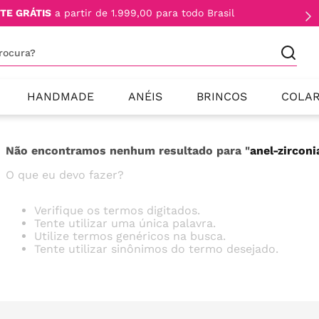
TE GRÁTIS
a partir de 1.999,00 para todo Brasil
procura?
HANDMADE
ANÉIS
BRINCOS
COLA
Não encontramos nenhum resultado para "
anel-zircon
O que eu devo fazer?
Verifique os termos digitados.
Tente utilizar uma única palavra.
Utilize termos genéricos na busca.
Tente utilizar sinônimos do termo desejado.