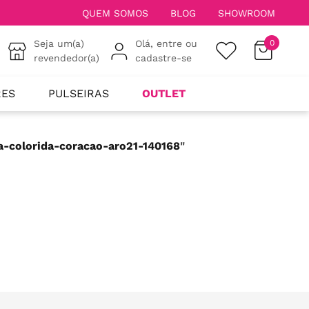
QUEM SOMOS
BLOG
SHOWROOM
Seja um(a)
Olá, entre ou
0
revendedor(a)
cadastre-se
RES
PULSEIRAS
OUTLET
ia-colorida-coracao-aro21-140168
"