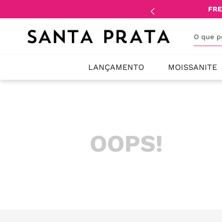
mente
lojistas
e
revendedores
.
FRE
O que 
LANÇAMENTO
MOISSANITE
OOPS!