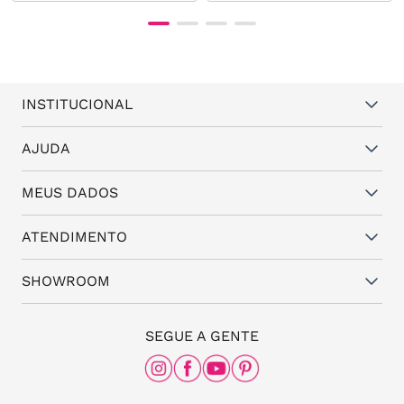
INSTITUCIONAL
Quem somos
AJUDA
Vantagens
Dúvidas frequentes
MEUS DADOS
Política de Trocas e Garantia
Fale conosco
Política de Privacidade
Cadastro
ATENDIMENTO
Assistência Técnica
Minha conta
Representantes
(11) 94824-6508
SHOWROOM
Meus pedidos
Blog da Santa
(11) 3087-8168
The Office
SEGUE A GENTE
Rua Frei Caneca, nº 558 - 11º andar, Consolação,
São Paulo - SP, 01307-000
(11) 96456-0336