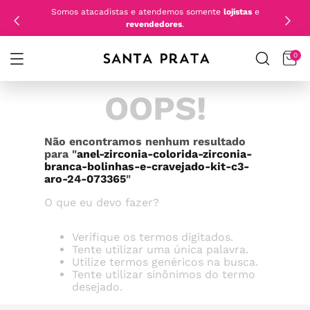
Somos atacadistas e atendemos somente
lojistas
e
revendedores
.
0
OOPS!
Não encontramos nenhum resultado
para "
anel-zirconia-colorida-zirconia-
branca-bolinhas-e-cravejado-kit-c3-
aro-24-073365
"
O que eu devo fazer?
Verifique os termos digitados.
Tente utilizar uma única palavra.
Utilize termos genéricos na busca.
Tente utilizar sinônimos do termo
desejado.