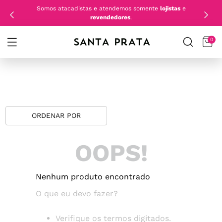
Somos atacadistas e atendemos somente
lojistas
e
revendedores
.
0
OOPS!
Nenhum produto encontrado
O que eu devo fazer?
Verifique os termos digitados.