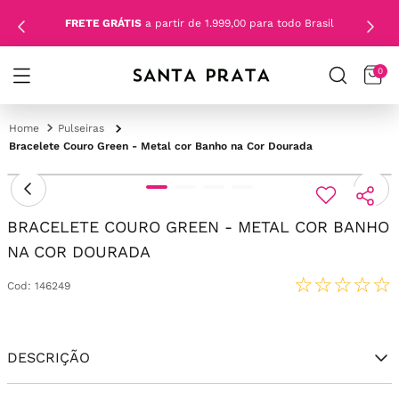
FRETE GRÁTIS
a partir de 1.999,00 para todo Brasil
0
Pulseiras
Bracelete Couro Green - Metal cor Banho na Cor Dourada
BRACELETE COURO GREEN - METAL COR BANHO
NA COR DOURADA
☆
☆
☆
☆
☆
Cod
:
146249
DESCRIÇÃO