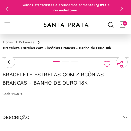
Somos atacadistas e atendemos somente
lojistas
e
revendedores
.
0
Pulseiras
Bracelete Estrelas com Zircônias Brancas - Banho de Ouro 18k
BRACELETE ESTRELAS COM ZIRCÔNIAS
BRANCAS - BANHO DE OURO 18K
Cod
:
146076
DESCRIÇÃO