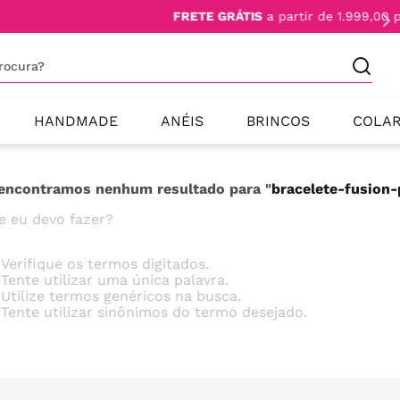
TE GRÁTIS
a partir de 1.999,00 para todo Brasil
procura?
HANDMADE
ANÉIS
BRINCOS
COLA
encontramos nenhum resultado para "
bracelete-fusion
e eu devo fazer?
Verifique os termos digitados.
Tente utilizar uma única palavra.
Utilize termos genéricos na busca.
Tente utilizar sinônimos do termo desejado.