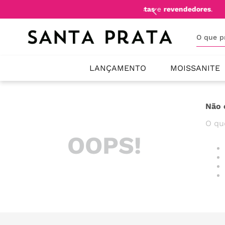
mente
lojistas
e
revendedores
.
FRE
O que 
LANÇAMENTO
MOISSANITE
Não 
O qu
OOPS!