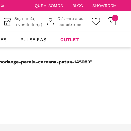
QUEM SOMOS
BLOG
SHOWROOM
Seja um(a)
Olá, entre ou
0
revendedor(a)
cadastre-se
RES
PULSEIRAS
OUTLET
-podange-perola-coreana-patua-145083
"