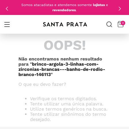
Somos atacadistas e atendemos somente
lojistas
e
revendedores
.
0
OOPS!
Não encontramos nenhum resultado
para "
brinco-argola-3-linhas-com-
zirconias-brancas---banho-de-rodio-
branco-146113
"
O que eu devo fazer?
Verifique os termos digitados.
Tente utilizar uma única palavra.
Utilize termos genéricos na busca.
Tente utilizar sinônimos do termo
desejado.