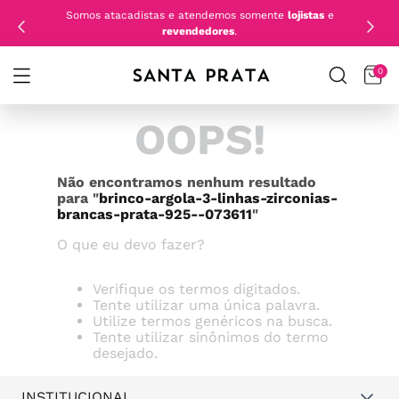
Somos atacadistas e atendemos somente
lojistas
e
revendedores
.
0
OOPS!
Não encontramos nenhum resultado
para "
brinco-argola-3-linhas-zirconias-
brancas-prata-925--073611
"
O que eu devo fazer?
Verifique os termos digitados.
Tente utilizar uma única palavra.
Utilize termos genéricos na busca.
Tente utilizar sinônimos do termo
desejado.
INSTITUCIONAL