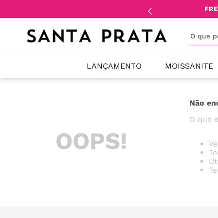
mente
lojistas
e
revendedores
.
FRE
O que 
LANÇAMENTO
MOISSANITE
Não en
O que e
OOPS!
Ve
Te
Ut
Te