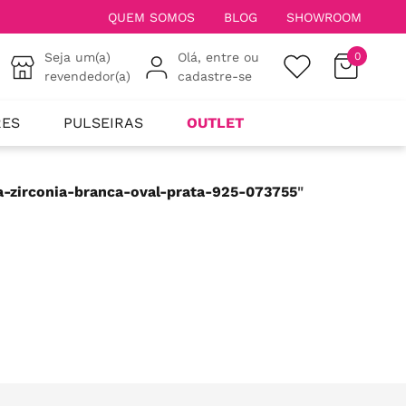
QUEM SOMOS
BLOG
SHOWROOM
Seja um(a)
Olá, entre ou
0
revendedor(a)
cadastre-se
RES
PULSEIRAS
OUTLET
ra-zirconia-branca-oval-prata-925-073755
"