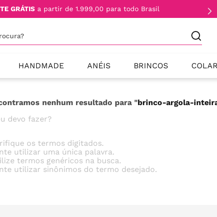
TE GRÁTIS
a partir de 1.999,00 para todo Brasil
procura?
HANDMADE
ANÉIS
BRINCOS
COLA
contramos nenhum resultado para "
brinco-argola-intei
u devo fazer?
rifique os termos digitados.
nte utilizar uma única palavra.
ilize termos genéricos na busca.
nte utilizar sinônimos do termo desejado.