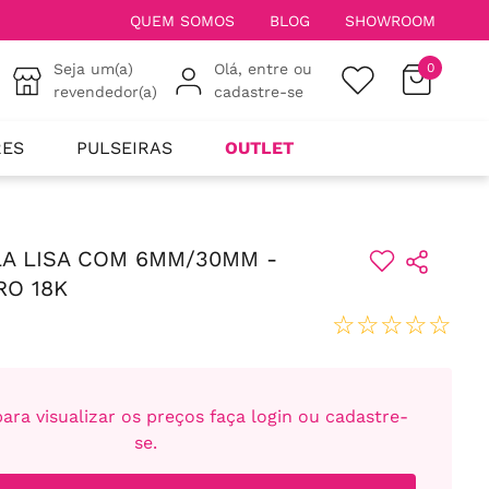
QUEM SOMOS
BLOG
SHOWROOM
Seja um(a)
Olá, entre ou
0
revendedor(a)
cadastre-se
RES
PULSEIRAS
OUTLET
A LISA COM 6MM/30MM -
RO 18K
☆
☆
☆
☆
☆
ara visualizar os preços faça login ou cadastre-
se.