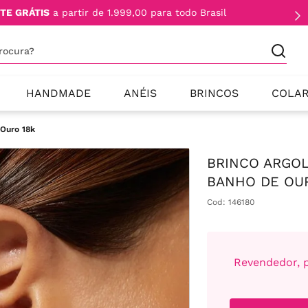
TE GRÁTIS
a partir de 1.999,00 para todo Brasil
procura?
HANDMADE
ANÉIS
BRINCOS
COLA
Ouro 18k
BRINCO ARGOL
BANHO DE OU
Cod
:
146180
Revendedor, p