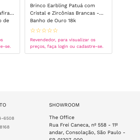
Brinco Earbling Patuá com
Brinco 
fira e
Cristal e Zircônias Brancas -
Zircôni
o de
Banho de Ouro 18k
☆
☆
☆
☆
☆
☆
☆
☆
os
Revendedor, para visualizar os
Revended
re-se.
preços, faça login ou cadastre-se.
preços, 
TO
SHOWROOM
The Office
24-6508
Rua Frei Caneca, nº 558 - 11º
-8168
andar, Consolação, São Paulo -
SP, 01307-000