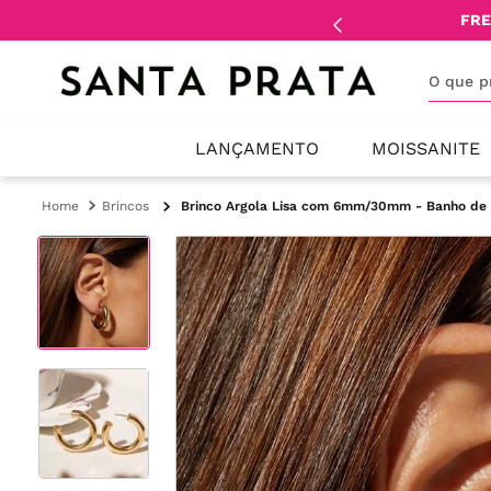
mente
lojistas
e
revendedores
.
FRE
O que 
LANÇAMENTO
MOISSANITE
Brincos
Brinco Argola Lisa com 6mm/30mm - Banho de 