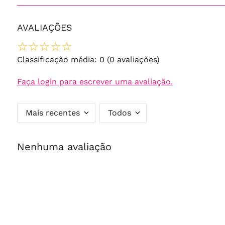
AVALIAÇÕES
☆
☆
☆
☆
☆
Classificação média: 0
(0 avaliações)
Faça login para escrever uma avaliação.
Mais recentes
Todos
Nenhuma avaliação