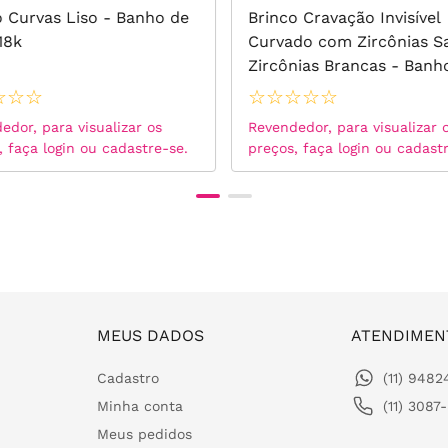
o Curvas Liso - Banho de
Brinco Cravação Invisível
18k
Curvado com Zircônias Sa
Zircônias Brancas - Banh
Ródio Branco
☆
☆
☆
☆
☆
☆
☆
☆
edor, para visualizar os
Revendedor, para visualizar 
, faça login ou cadastre-se.
preços, faça login ou cadast
MEUS DADOS
ATENDIMEN
Cadastro
(11) 948
Minha conta
(11) 3087
Meus pedidos