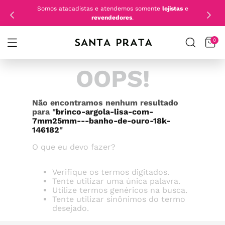
Somos atacadistas e atendemos somente
lojistas
e
revendedores
.
0
OOPS!
Não encontramos nenhum resultado
para "
brinco-argola-lisa-com-
7mm25mm---banho-de-ouro-18k-
146182
"
O que eu devo fazer?
Verifique os termos digitados.
Tente utilizar uma única palavra.
Utilize termos genéricos na busca.
Tente utilizar sinônimos do termo
desejado.