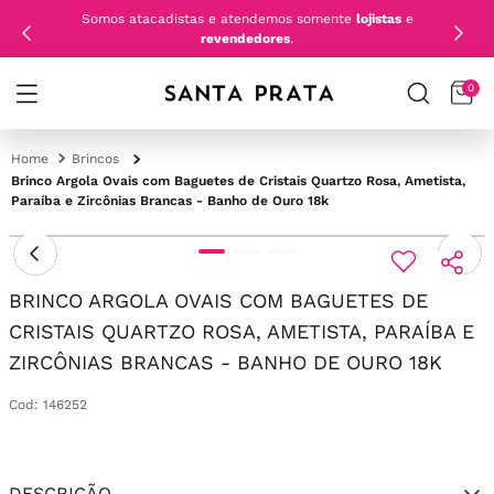
Somos atacadistas e atendemos somente
lojistas
e
revendedores
.
0
Brincos
Brinco Argola Ovais com Baguetes de Cristais Quartzo Rosa, Ametista,
Paraíba e Zircônias Brancas - Banho de Ouro 18k
BRINCO ARGOLA OVAIS COM BAGUETES DE
CRISTAIS QUARTZO ROSA, AMETISTA, PARAÍBA E
ZIRCÔNIAS BRANCAS - BANHO DE OURO 18K
Cod
:
146252
DESCRIÇÃO