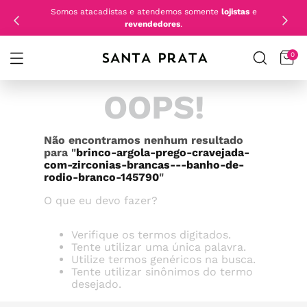
Somos atacadistas e atendemos somente
lojistas
e
revendedores
.
0
OOPS!
Não encontramos nenhum resultado
para "
brinco-argola-prego-cravejada-
com-zirconias-brancas---banho-de-
rodio-branco-145790
"
O que eu devo fazer?
Verifique os termos digitados.
Tente utilizar uma única palavra.
Utilize termos genéricos na busca.
Tente utilizar sinônimos do termo
desejado.