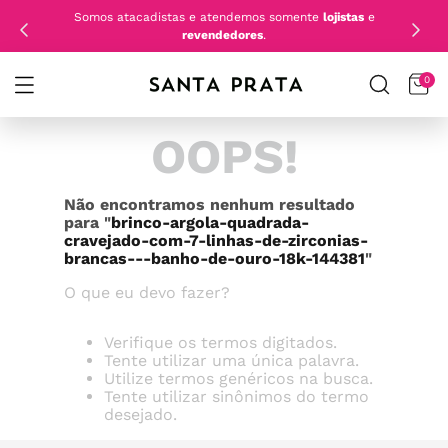
Somos atacadistas e atendemos somente
lojistas
e
revendedores
.
0
OOPS!
Não encontramos nenhum resultado
para "
brinco-argola-quadrada-
cravejado-com-7-linhas-de-zirconias-
brancas---banho-de-ouro-18k-144381
"
O que eu devo fazer?
Verifique os termos digitados.
Tente utilizar uma única palavra.
Utilize termos genéricos na busca.
Tente utilizar sinônimos do termo
desejado.