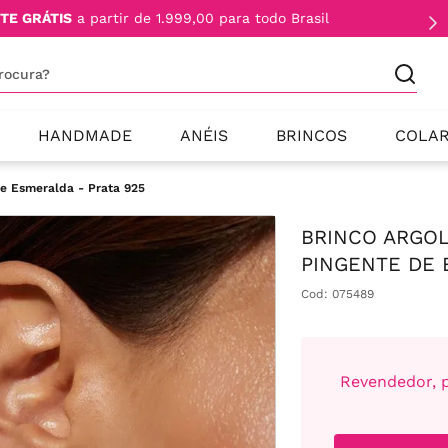
TE GRÁTIS
a partir de 1.999,00 para todo Brasil
procura?
HANDMADE
ANÉIS
BRINCOS
COLA
de Esmeralda - Prata 925
BRINCO ARGO
PINGENTE DE 
Cod
:
075489
Revendedor, p