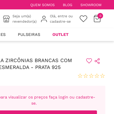
QUEM SOMOS
BLOG
SHOWROOM
Seja um(a)
Olá, entre ou
0
revendedor(a)
cadastre-se
RES
PULSEIRAS
OUTLET
LA ZIRCÔNIAS BRANCAS COM
ESMERALDA - PRATA 925
☆
☆
☆
☆
☆
ara visualizar os preços faça login ou cadastre-
se.