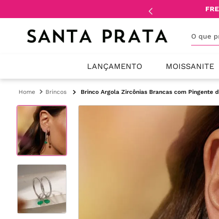
mente
lojistas
e
revendedores
.
FRE
O que 
LANÇAMENTO
MOISSANITE
Brincos
Brinco Argola Zircônias Brancas com Pingente 