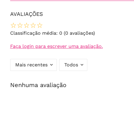
AVALIAÇÕES
☆
☆
☆
☆
☆
Classificação média: 0
(0 avaliações)
Faça login para escrever uma avaliação.
Mais recentes
Todos
Nenhuma avaliação