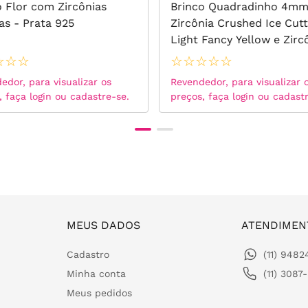
o Flor com Zircônias
Brinco Quadradinho 4m
as - Prata 925
Zircônia Crushed Ice Cutt
Light Fancy Yellow e Zirc
Brancas - Prata 925
☆
☆
☆
☆
☆
☆
☆
☆
edor, para visualizar os
Revendedor, para visualizar 
, faça login ou cadastre-se.
preços, faça login ou cadast
MEUS DADOS
ATENDIMEN
Cadastro
(11) 948
Minha conta
(11) 3087
Meus pedidos