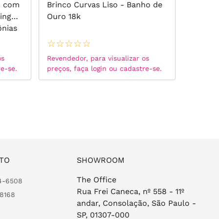
m com
Brinco Curvas Liso - Banho de
Brinco 
ing
Ouro 18k
Rodoli
ônias
de Our
☆
☆
☆
☆
☆
☆
☆
☆
os
Revendedor, para visualizar os
Revended
re-se.
preços, faça login ou cadastre-se.
preços, 
TO
SHOWROOM
The Office
24-6508
Rua Frei Caneca, nº 558 - 11º
-8168
andar, Consolação, São Paulo -
SP, 01307-000