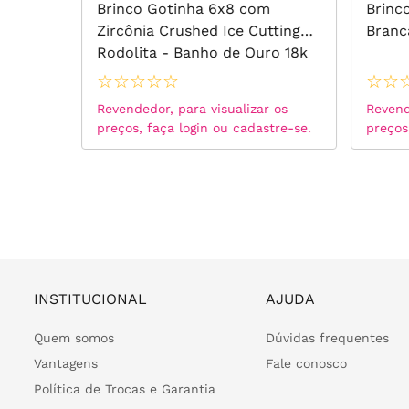
vejado
Brinco Gotinha 6x8 com
Brinc
 Prata
Zircônia Crushed Ice Cutting
Branc
Rodolita - Banho de Ouro 18k
☆
☆
☆
☆
☆
☆
☆
 os
Revendedor, para visualizar os
Revend
tre-se.
preços, faça login ou cadastre-se.
preços
INSTITUCIONAL
AJUDA
Quem somos
Dúvidas frequentes
Vantagens
Fale conosco
Política de Trocas e Garantia