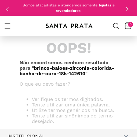
Somos atacadistas e atendemos somente
lojistas
e
revendedores
.
0
OOPS!
Não encontramos nenhum resultado
para "
brinco-baloes-zirconia-colorida-
banho-de-ouro-18k-142610
"
O que eu devo fazer?
Verifique os termos digitados.
Tente utilizar uma única palavra.
Utilize termos genéricos na busca.
Tente utilizar sinônimos do termo
desejado.
INSTITUCIONAL