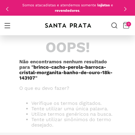
Somos atacadistas e atendemos somente
lojistas
e
revendedores
.
0
OOPS!
Não encontramos nenhum resultado
para "
brinco-cacho-perola-barroca-
cristal-morganita-banho-de-ouro-18k-
143107
"
O que eu devo fazer?
Verifique os termos digitados.
Tente utilizar uma única palavra.
Utilize termos genéricos na busca.
Tente utilizar sinônimos do termo
desejado.