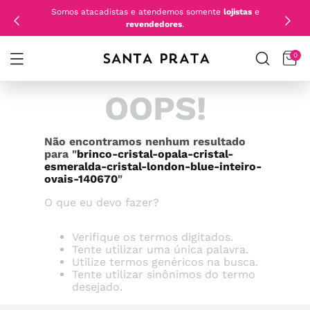
Somos atacadistas e atendemos somente
lojistas
e
revendedores
.
0
OOPS!
Não encontramos nenhum resultado
para "
brinco-cristal-opala-cristal-
esmeralda-cristal-london-blue-inteiro-
ovais-140670
"
O que eu devo fazer?
Verifique os termos digitados.
Tente utilizar uma única palavra.
Utilize termos genéricos na busca.
Tente utilizar sinônimos do termo
desejado.