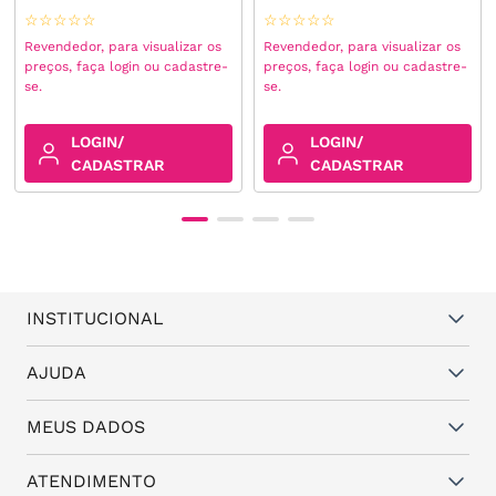
☆
☆
☆
☆
☆
☆
☆
☆
☆
☆
Revendedor, para visualizar os
Revendedor, para visualizar os
preços, faça login ou cadastre-
preços, faça login ou cadastre-
se.
se.
LOGIN/
LOGIN/
CADASTRAR
CADASTRAR
INSTITUCIONAL
Quem somos
AJUDA
Vantagens
Dúvidas frequentes
MEUS DADOS
Política de Trocas e Garantia
Fale conosco
Política de Privacidade
Cadastro
ATENDIMENTO
Assistência Técnica