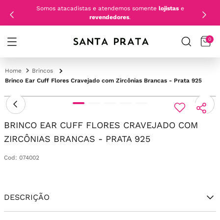
Somos atacadistas e atendemos somente
lojistas
e
revendedores
.
0
Brincos
Brinco Ear Cuff Flores Cravejado com Zircônias Brancas - Prata 925
BRINCO EAR CUFF FLORES CRAVEJADO COM
ZIRCÔNIAS BRANCAS - PRATA 925
Cod
:
074002
DESCRIÇÃO