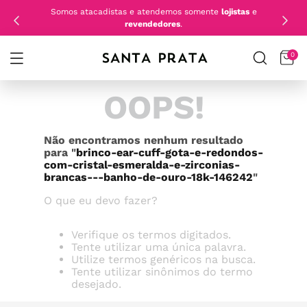
Somos atacadistas e atendemos somente
lojistas
e
revendedores
.
0
OOPS!
Não encontramos nenhum resultado
para "
brinco-ear-cuff-gota-e-redondos-
com-cristal-esmeralda-e-zirconias-
brancas---banho-de-ouro-18k-146242
"
O que eu devo fazer?
Verifique os termos digitados.
Tente utilizar uma única palavra.
Utilize termos genéricos na busca.
Tente utilizar sinônimos do termo
desejado.