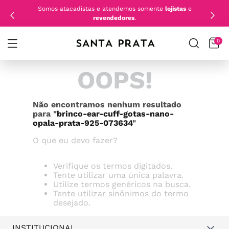
Somos atacadistas e atendemos somente
lojistas
e
revendedores
.
0
OOPS!
Não encontramos nenhum resultado
para "
brinco-ear-cuff-gotas-nano-
opala-prata-925-073634
"
O que eu devo fazer?
Verifique os termos digitados.
Tente utilizar uma única palavra.
Utilize termos genéricos na busca.
Tente utilizar sinônimos do termo
desejado.
INSTITUCIONAL