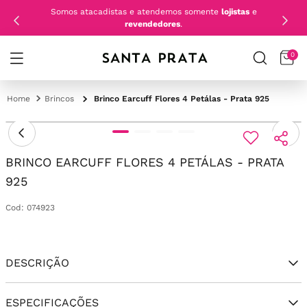
Somos atacadistas e atendemos somente
lojistas
e
revendedores
.
0
Brincos
Brinco Earcuff Flores 4 Petálas - Prata 925
BRINCO EARCUFF FLORES 4 PETÁLAS - PRATA
925
Cod
:
074923
DESCRIÇÃO
ESPECIFICAÇÕES