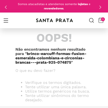
Somos atacadistas e atendemos somente
lojistas
e
revendedores
.
0
OOPS!
Não encontramos nenhum resultado
para "
brinco-earcuff-formas-fusion-
esmeralda-colombiana-e-zirconias-
brancas---prata-925-074875
"
O que eu devo fazer?
Verifique os termos digitados.
Tente utilizar uma única palavra.
Utilize termos genéricos na busca.
Tente utilizar sinônimos do termo
desejado.