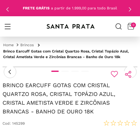
FRETE GRÁTIS
a partir de 1.999,00 para todo Brasil
0
Brincos
Brinco Earcuff Gotas com Cristal Quartzo Rosa, Cristal Topázio Azul,
Cristal Ametista Verde e Zircônias Brancas - Banho de Ouro 18k
BRINCO EARCUFF GOTAS COM CRISTAL
QUARTZO ROSA, CRISTAL TOPÁZIO AZUL,
CRISTAL AMETISTA VERDE E ZIRCÔNIAS
BRANCAS - BANHO DE OURO 18K
☆
☆
☆
☆
☆
Cod
:
145299