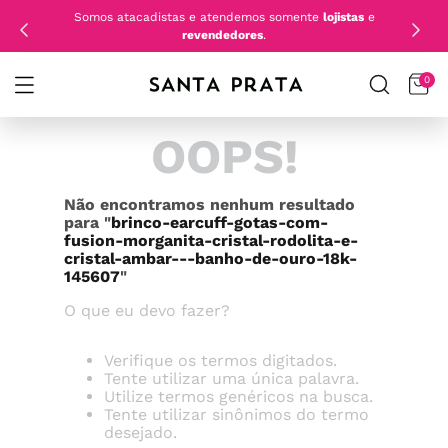
Somos atacadistas e atendemos somente
lojistas
e
revendedores
.
0
OOPS!
Não encontramos nenhum resultado
para "
brinco-earcuff-gotas-com-
fusion-morganita-cristal-rodolita-e-
cristal-ambar---banho-de-ouro-18k-
145607
"
O que eu devo fazer?
Verifique os termos digitados.
Tente utilizar uma única palavra.
Utilize termos genéricos na busca.
Tente utilizar sinônimos do termo
desejado.