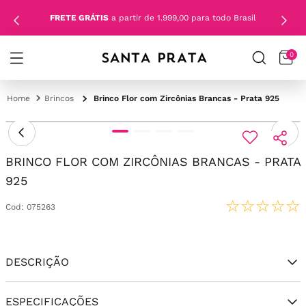
FRETE GRÁTIS
a partir de 1.999,00 para todo Brasil
0
Brincos
Brinco Flor com Zircônias Brancas - Prata 925
BRINCO FLOR COM ZIRCÔNIAS BRANCAS - PRATA
925
☆
☆
☆
☆
☆
Cod
:
075263
DESCRIÇÃO
ESPECIFICAÇÕES